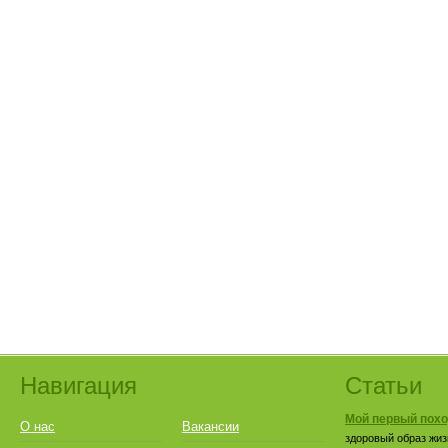
Навигация
Статьи
Мой первый похо
О нас
Вакансии
здоровый образ жиз