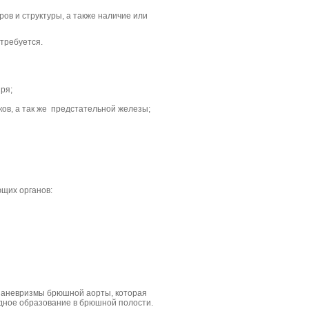
ов и структуры, а также наличие или
требуется.
ря;
ков, а так же предстательной железы;
щих органов:
г аневризмы брюшной аорты, которая
дное образование в брюшной полости.