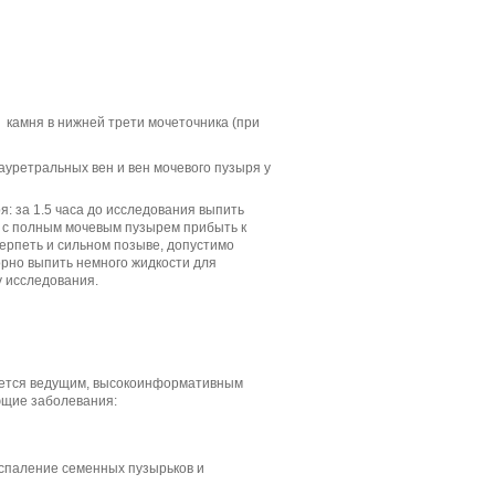
, камня в нижней трети мочеточника (при
ауретральных вен и вен мочевого пузыря у
я: за 1.5 часа до исследования выпить
и с полным мочевым пузырем прибыть к
ерпеть и сильном позыве, допустимо
рно выпить немного жидкости для
у исследования.
яется ведущим, высокоинформативным
ющие заболевания:
оспаление семенных пузырьков и