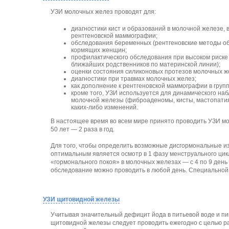
УЗИ молочных желез проводят для:
диагностики кист и образований в молочной железе,
рентгеновской маммографии;
обследования беременных (рентгеновские методы о
кормящих женщин;
профилактического обследования при высоком риске р
ближайших родственников по материнской линии);
оценки состояния силиконовых протезов молочных ж
диагностики при травмах молочных желез;
как дополнение к рентгеновской маммографии в гру
кроме того, УЗИ используется для динамического н
молочной железы (фиброаденомы, кисты, мастопатия
каких-либо изменений.
В настоящее время во всем мире принято проводить УЗИ мол
50 лет — 2 раза в год.
Для того, чтобы определить возможные дисгормональные и
оптимальным является осмотр в 1 фазу менструального цик
«гормонального покоя» в молочных железах — с 4 по 9 ден
обследование можно проводить в любой день. Специальной 
УЗИ щитовидной железы
Учитывая значительный дефицит йода в питьевой воде и п
щитовидной железы следует проводить ежегодно с целью р