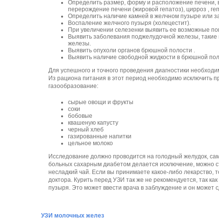
Определить размер, форму и расположение печени, 
перерождение печени (жировой гепатоз), цирроз , геп
Определить наличие камней в желчном пузыре или з
Воспаление желчного пузыря (холецестит).
При увеличении селезенки выявить ее возможные по
Выявить заболевания поджелудочной железы, такие 
железы.
Выявить опухоли органов брюшной полости .
Выявить наличие свободной жидкости в брюшной поло
Для успешного и точного проведения диагностики необходим
Из рациона питания в этот период необходимо исключить 
газообразование:
сырые овощи и фрукты
соки
бобовые
квашеную капусту
черный хлеб
газированные напитки
цельное молоко
Исследование должно проводится на голодный желудок, са
больных сахарным диабетом делается исключение, можно 
несладкий чай. Если вы принимаете какое-либо лекарство, 
доктора. Курить перед УЗИ так же не рекомендуется, так ка
пузыря. Это может ввести врача в заблуждение и он может 
УЗИ молочных желез