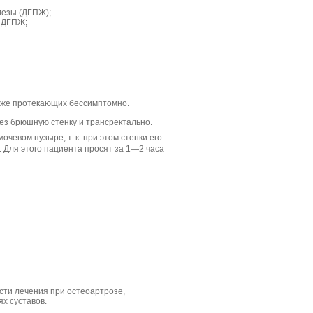
лезы (ДГПЖ);
е ДГПЖ;
аже протекающих бессимптомно.
ез брюшную стенку и трансректально.
евом пузыре, т. к. при этом стенки его
 Для этого пациента просят за 1—2 часа
сти лечения при остеоартрозе,
х суставов.