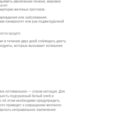
выявить увеличение печени, жировое
атит.
акупорки желчных протоков.
вреждения или заболевания.
как панкреатит или рак поджелудочной
сти (асцит).
о в течении двух дней соблюдать диету.
продукты, которые вызывают излишнее
мое оптимальное — утром натощак. Для
съесть подсушеный белый хлеб и
то об этом необходимо предупредить
к это приведет к сокращению желчного
сделать неправильное заключение.