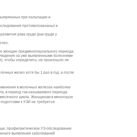
 выявленных при пальпации и
бследования противопоказаны) и
азвития рака груди (рак груди у
елез;
ппе женщин предменопаузального периода;
аблюдения за уже выявленными болезнями
), чтобы определить, не произошло ли
очных желез хотя бы 1 раз в год, а после
зменения в молочных железах наиболее
ла, в период так называемого периода
ь месячного цикла. Женщинам в менопаузе
подготовки к УЗИ не требуется.
ище, профилактическое УЗ-обследование
аннего выявления заболеваний