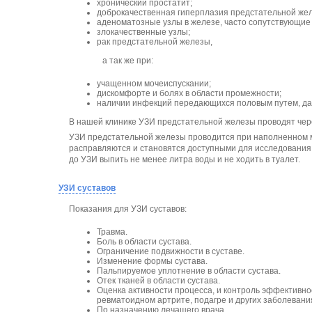
хронический простатит;
доброкачественная гиперплазия предстательной же
аденоматозные узлы в железе, часто сопутствующи
злокачественные узлы;
рак предстательной железы,
а так же при:
учащенном мочеиспускании;
дискомфорте и болях в области промежности;
наличии инфекций передающихся половым путем, д
В нашей клинике УЗИ предстательной железы проводят чер
УЗИ предстательной железы проводится при наполненном моч
расправляются и становятся доступными для исследования.
до УЗИ выпить не менее литра воды и не ходить в туалет.
УЗИ суставов
Показания для УЗИ суставов:
Травма.
Боль в области сустава.
Ограничение подвижности в суставе.
Изменение формы сустава.
Пальпируемое уплотнение в области сустава.
Отек тканей в области сустава.
Оценка активности процесса, и контроль эффективно
ревматоидном артрите, подагре и других заболевания
По назначению лечащего врача.