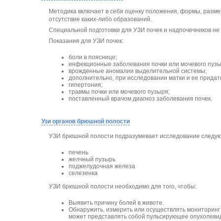
Методика включает в себя оценку положения, формы, размер
отсутствие каких-либо образований.
Специальной подготовки для УЗИ почек и надпочечников не 
Показания для УЗИ почек:
боли в пояснице;
инфекционные заболевания почки или мочевого пузы
врожденные аномалии выделительной системы;
дополнительно, при исследовании матки и ее придат
гипертония;
травмы почки или мочевого пузыря;
поставленный врачом диагноз заболевания почек.
Узи органов брюшной полости
УЗИ брюшной полости подразумевает исследование следую
печень
желчный пузырь
поджелудочная железа
селезенка
УЗИ брюшной полости необходимо для того, чтобы:
Выявить причину болей в животе.
Обнаружить, измерить или осуществлять мониторин
может представлять собой пульсирующее опухолеви