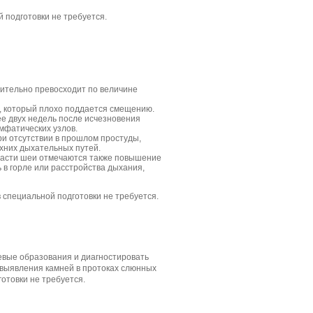
 подготовки не требуется.
чительно превосходит по величине
, который плохо поддается смещению.
е двух недель после исчезновения
мфатических узлов.
ри отсутствии в прошлом простуды,
хних дыхательных путей.
ласти шеи отмечаются также повышение
 в горле или расстройства дыхания,
специальной подготовки не требуется.
вые образования и диагностировать
 выявления камней в протоках слюнных
отовки не требуется.