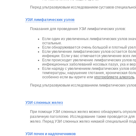
Перед ультразвуковым исследованием суставов специальной
УЗИ лимфатических узлов
Показания для проведения УЗИ лимфатических узлов:
Если один из увеличенных лимфатических узлов зна
остальные.
Если обнаруживается очень большой и плотный узел
Если увеличение лимфатических узлов остается боле
инфекции. Если у вас отмечается увеличение всех ли
Если происходит увеличение лимфатических узлов п
инфекционных заболеваний носовых пазух, уха и вер
Если наряду с увеличением лимфатических узлов об
температуры, нарушение глотания, хроническая боль
особенно если вы курите или
употребляете алкоголь
.
Перед ультразвуковым исследованием лимфатических узлов 
УЗИ слюнных желез
При помощи УЗИ слюнных желез можно обнаружить опухоле
различную патологию. Исследование также проводится для
желез. Перед УЗИ слюнных желез никакой специальной подг
УЗИ почек и надпочечников