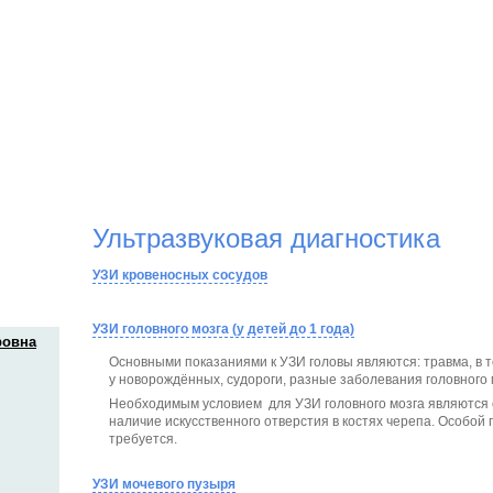
Ультразвуковая диагностика
УЗИ кровеносных сосудов
УЗИ головного мозга (у детей до 1 года)
ровна
Основными показаниями к УЗИ головы являются: травма, в т
у новорождённых, судороги, разные заболевания головного 
Необходимым условием для УЗИ головного мозга являются 
наличие искусственного отверстия в костях черепа. Особой
требуется.
УЗИ мочевого пузыря