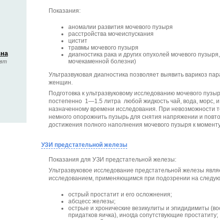
Показания:
аномалии развития мочевого пузыря
расстройства мочеиспускания
цистит
травмы мочевого пузыря
вна
диагностика рака и других опухолей мочевого пузыря
мочекаменной болезни)
евт
Ультразвуковая диагностика позволяет выявить варикоз пар
женщин.
Подготовка к ультразвуковому исследованию мочевого пузыр
постепенно 1—1.5 литра любой жидкость чай, вода, морс, 
назначенному времени исследования. При невозможности т
немного опорожнить пузырь для снятия напряжении и повто
достижения полного наполнения мочевого пузыря к момент
УЗИ предстательной железы
Показания для УЗИ предстательной железы:
Ультразвуковое исследование предстательной железы явл
исследованием, применяющимся при подозрении на следу
острый простатит и его осложнения;
абсцесс железы;
острые и хронические везикулиты и эпидидимиты (в
придатков яичка), иногда сопутствующие простатиту;