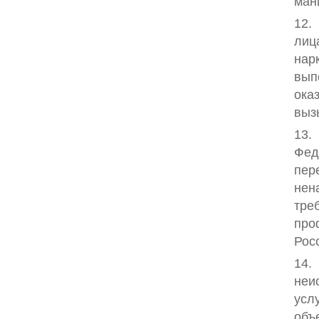
ман
12.
лиц
нар
вып
ока
выз
13.
Фед
пер
нен
тре
про
Рос
14.
неи
усл
объ