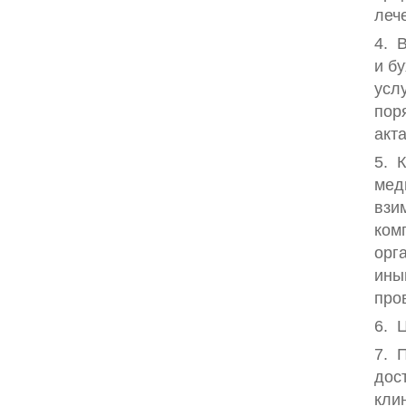
леч
4. 
и б
усл
пор
акт
5. 
мед
взи
ком
орг
ины
про
6. 
7. 
дос
кли