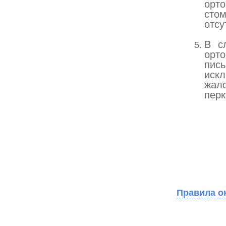
орт
стом
отсу
В с
орт
пис
иск
жало
перк
Правила о