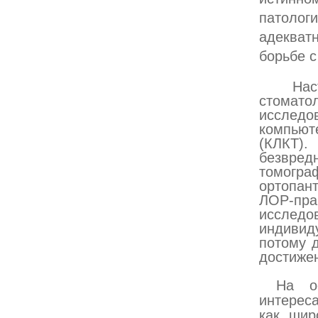
патоло
адекват
борьбе с
Нас
стомато
исследо
компьют
(КЛКТ)
безвре
томогр
ортопан
ЛОР-пра
исслед
индивид
потому 
достижен
На о
интерес
как шир