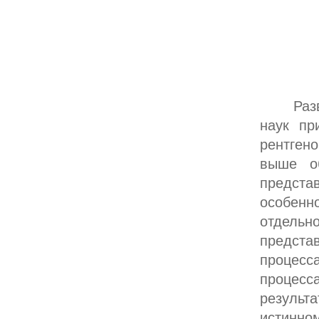
Раз
наук пр
рентген
выше об
предст
особенн
отдельн
предста
процесс
процес
резуль
истинн