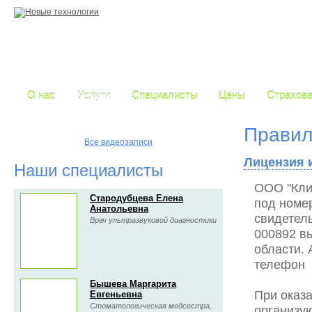
О нас
Услуги
Специалисты
Цены
Страхова
Правил
Все видеозаписи
Лицензия 
Наши специалисты
ООО "Кли
Стародубцева Елена
под номе
Анатольевна
свидетел
Врач ультразвуковой диагностики
000892 в
области. 
телефон 
Бышева Маргарита
При оказ
Евгеньевна
Стоматологическая медсестра,
организу