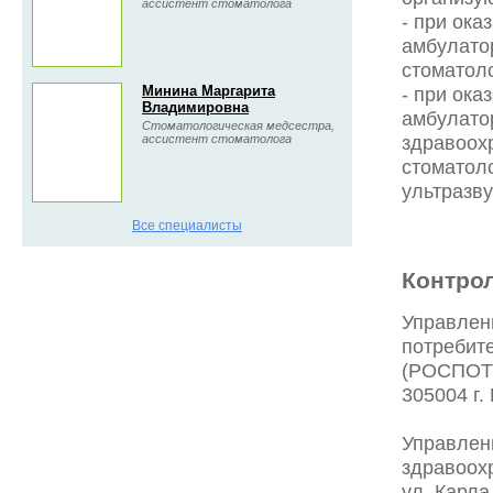
ассистент стоматолога
- при ок
амбулатор
стоматол
Минина Маргарита
- при ок
Владимировна
амбулатор
Стоматологическая медсестра,
здравоох
ассистент стоматолога
стоматоло
ультразву
Все специалисты
Контро
Управлен
потребите
(РОСПОТ
305004 г. 
Управлен
здравоохр
ул. Карла