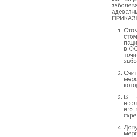
заболев
адеват
ПРИКАЗ
Сто
сто
паци
в ОО
точн
забо
Счи
меро
кото
В с
исс
его 
скре
Доп
мер