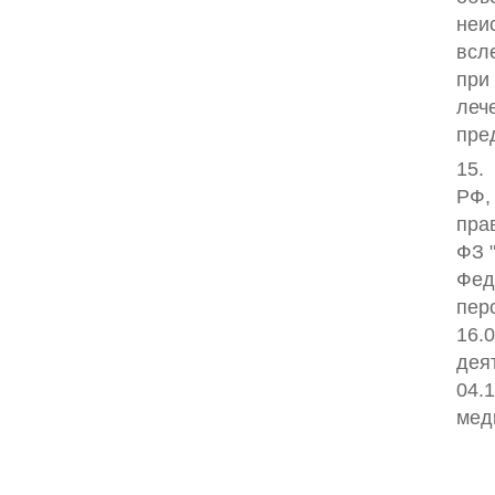
неи
всл
при
леч
пре
15.
РФ,
пра
ФЗ 
Фед
пер
16.
дея
04.
мед