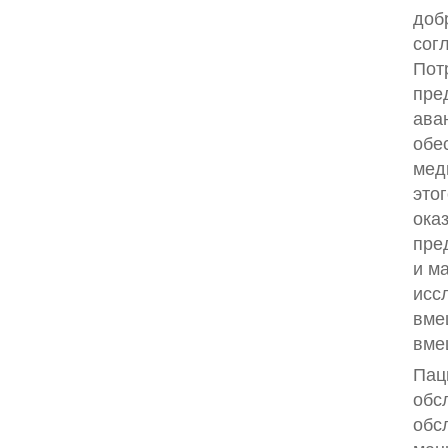
доб
сог
Пот
пре
ава
обе
мед
это
ока
пре
и м
исс
вме
вме
Пац
обс
обс