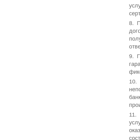
усл
сер
8. 
дог
пол
отв
9. 
гар
фик
10.
неп
бан
про
11.
усл
ока
сос