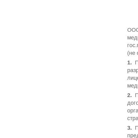
ООО
мед
гос
(не
1.
П
раз
лиц
мед
2.
П
дог
орг
стр
3.
П
пре