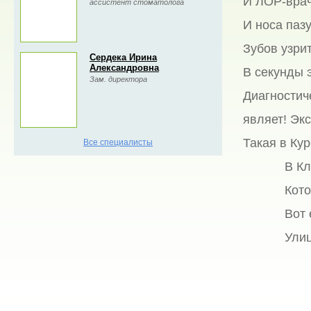
И ЛОР-врач
ассистент стоматолога
И носа пазу
Зубов узрит
Сердека Ирина
Александровна
В секунды 
Зам. директора
Диагностич
являет! Эк
Такая в Кур
Все специалисты
В Клиник
Которую 
Вот её а
Улица Па
А.