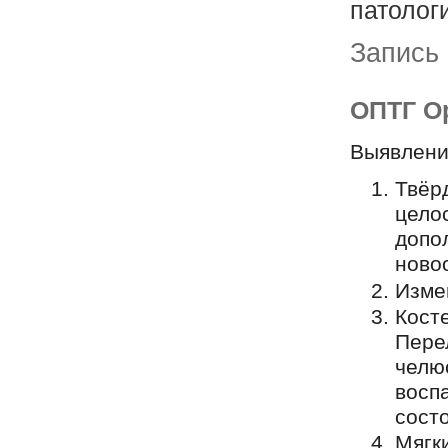
патологи
Запись
ОПТГ О
Выявлени
Твёр
целос
допо
ново
Изме
Кост
Пере
челю
восп
состо
Мягк