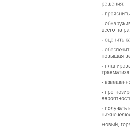
решения;
- прояснит
- обнаружи
всего на ра
- оценить 
- обеспечи
повышая ве
- планиров
травматиза
- взвешенн
- прогнози
вероятност
- получать
нижнечелюс
Новый, гор