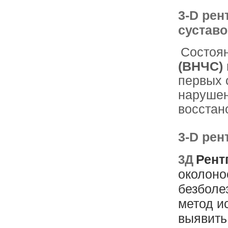
3-D ре
суставо
Состоя
(ВНЧС)
первых 
нарушен
восстан
3-D рен
Рент
3Д
околон
безболе
метод и
выявить