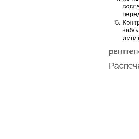
восп
пере
Конт
забо
импла
рентген
Распеч