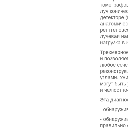
томографов
луч кониче
детекторе 
анатомичес
рентгеновсо
лучевая на
нагрузка в 
Трехмерное
и позволяе
любое сече
реконструк
углами. Ун
могут быть
и челюстно
Эта диагно
- обнаружи
- обнаружи
правильно 