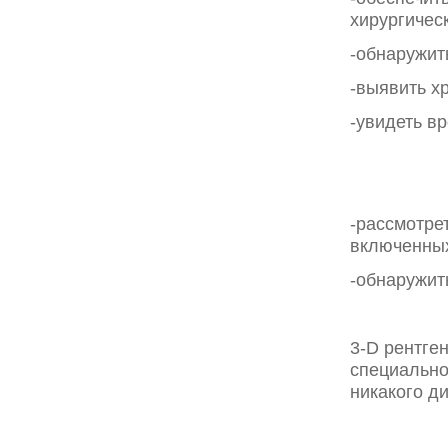
хирургичес
-обнаружит
-выявить х
-увидеть в
-рассмотре
включенных
-обнаружит
3-D рентге
специально
никакого д