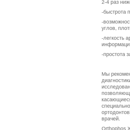
2-4 раз ни
-быстрота 
-возможнос
углов, плот
-легкость 
информаци
-простота 
Мы рекомен
диагностики
исследован
позволяющи
касающиеся
специально
ортодонтов
врачей.
Orthophos 