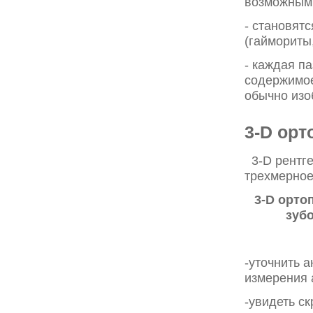
возможным 
- становят
(гаймориты
- каждая па
содержимое
обычно изо
3-D орт
3-D рентге
трехмерное
3-D орто
зуб
-уточнить 
измерения 
-увидеть с