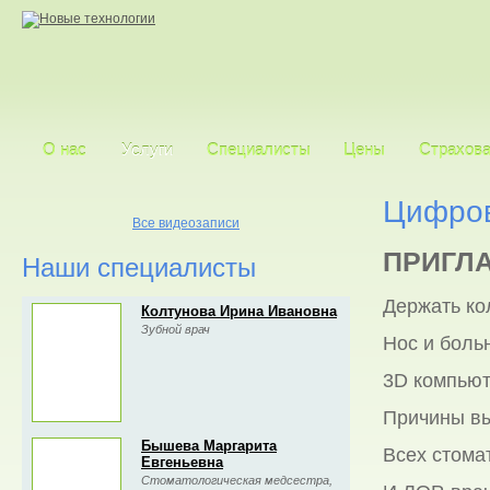
О нас
Услуги
Специалисты
Цены
Страхова
Цифров
Все видеозаписи
ПРИГЛ
Наши специалисты
Держать ко
Колтунова Ирина Ивановна
Зубной врач
Нос и боль
3D компью
Причины вы
Бышева Маргарита
Всех стома
Евгеньевна
Стоматологическая медсестра,